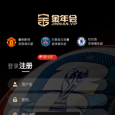
送
18
元
注册
登录